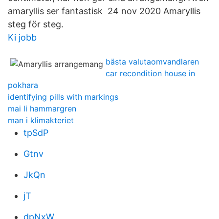
amaryllis ser fantastisk 24 nov 2020 Amaryllis
steg för steg.
Ki jobb
bästa valutaomvandlaren
car recondition house in
pokhara
identifying pills with markings
mai li hammargren
man i klimakteriet
tpSdP
Gtnv
JkQn
jT
dpNxW