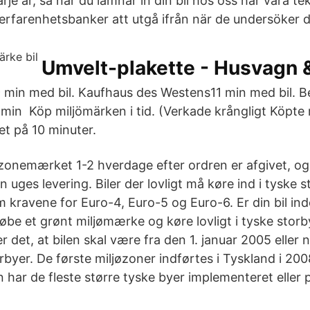
arje år, så när du lämnar in din bil hos oss har våra te
 erfarenhetsbanker att utgå ifrån när de undersöker 
Umvelt-plakette - Husvagn
min med bil. Kaufhaus des Westens11 min med bil. Be
in Köp miljömärken i tid. (Verkade krångligt Köpte m
et på 10 minuter.
øzonemærket 1-2 hverdage efter ordren er afgivet, og
n uges levering. Biler der lovligt må køre ind i tyske s
 kravene for Euro-4, Euro-5 og Euro-6. Er din bil ind
øbe et grønt miljømærke og køre lovligt i tyske storb
er det, at bilen skal være fra den 1. januar 2005 eller 
torbyer. De første miljøzoner indførtes i Tyskland i 20
n har de fleste større tyske byer implementeret eller 