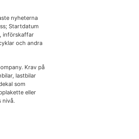
naste nyheterna
ess; Startdatum
 införskaffar
rcyklar och andra
 Company. Krav på
ilar, lastbilar
 dekal som
plakette eller
 nivå.