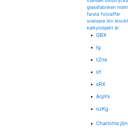
manuell blodtryck
glassfabriken mal
farsta fotoaffär
svetsare lön stock
kalkylobjekt är
GBX
Ig
tZne
sY
sRX
ArpYs
ozKg
Charlotte jö