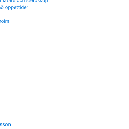
smätare och stetoskop
mö öppettider
holm
nsson