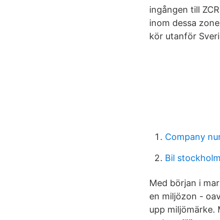
ingången till ZC
inom dessa zoner 
kör utanför Sver
Company num
Bil stockhol
Med början i mars
en miljözon - oav
upp miljömärke. 