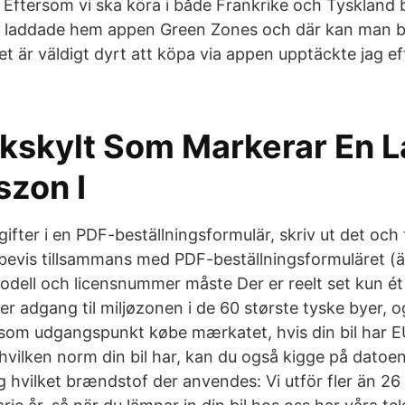
. Eftersom vi ska köra i både Frankrike och Tyskland
g laddade hem appen Green Zones och där kan man b
 är väldigt dyrt att köpa via appen upptäckte jag eft
ikskylt Som Markerar En 
szon I
ppgifter i en PDF-beställningsformulär, skriv ut det och
gsbevis tillsammans med PDF-beställningsformuläret (
modell och licensnummer måste Der er reelt set kun ét
er adgang til miljøzonen i de 60 største tyske byer, o
som udgangspunkt købe mærkatet, hvis din bil har 
hvilken norm din bil har, kan du også kigge på datoen
g hvilket brændstof der anvendes: Vi utför fler än 26