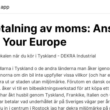
.app
talning av moms: An
- Your Europe
ekalen när du kör i Tyskland - DEKRA Industrial
llarna i Tyskland o de andra länderna man åker igeno
norna om din bil inte uppfyller vissa villkor (och har e
ra ut ur staden utan miljömärke. Förutom en dansk o
a. åker vi till en bilbesiktningsverkstad för att köpa et
i har åkt husbil genom Tyskland, Frankike, Italien och
lar betalar vad underhållet är på Sveriges vägar per år
u in i centrum i Rostock jag har dekra miljömärke på