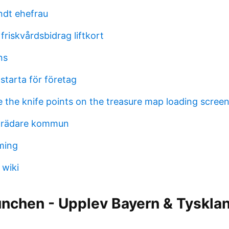
ndt ehefrau
friskvårdsbidrag liftkort
ns
starta för företag
 the knife points on the treasure map loading scree
eträdare kommun
ming
 wiki
ünchen - Upplev Bayern & Tyskla