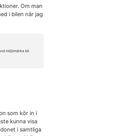
riktioner. Om man
d i bilen när jag
on som kör in i
åste kunna visa
donet i samtliga