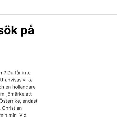
sök på
m? Du får inte
tt anvisas vilka
ch en holländare
t miljömärke att
 Österrike, endast
. Christian
 min min Vid