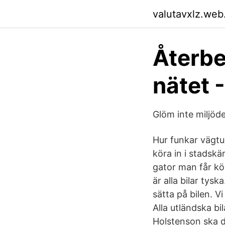
valutavxlz.web
Återbe
nätet 
Glöm inte miljöd
Hur funkar vägtu
köra in i stadskär
gator man får kö
är alla bilar tysk
sätta på bilen. V
Alla utländska bi
Holstenson ska d