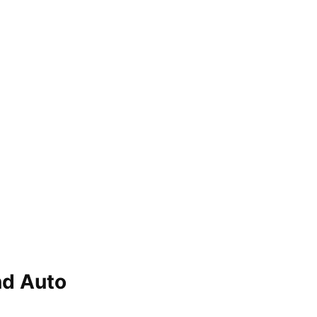
n
nd Auto