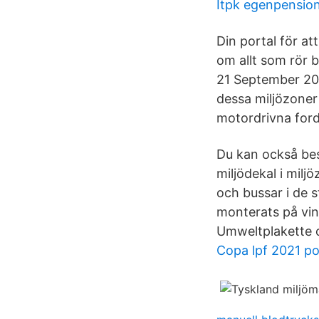
Itpk egenpensio
Din portal för a
om allt som rör b
21 September 2011
dessa miljözoner
motordrivna ford
Du kan också bes
miljödekal i milj
och bussar i de 
monterats på vin
Umweltplakette oc
Copa lpf 2021 po