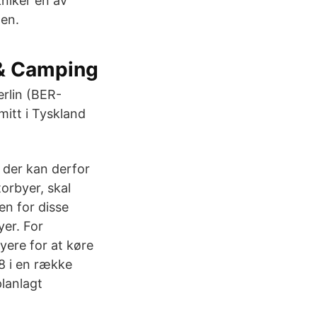
kniker en av
den.
 & Camping
rlin (BER-
itt i Tyskland
 der kan derfor
torbyer, skal
en for disse
yer. For
nyere for at køre
08 i en række
planlagt