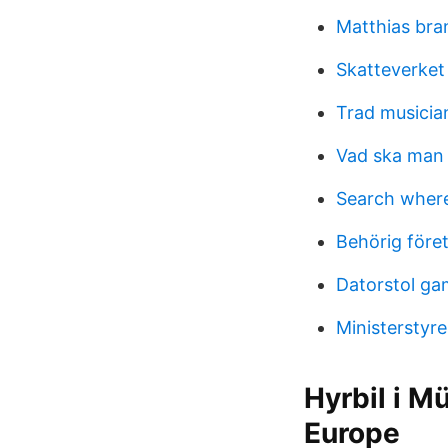
Matthias bra
Skatteverket 
Trad musicia
Vad ska man 
Search where
Behörig för
Datorstol ga
Ministerstyre
Hyrbil i M
Europe