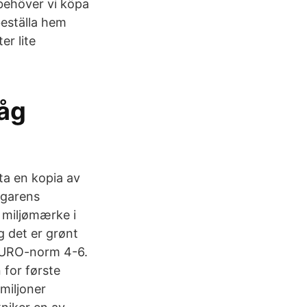
 behöver vi köpa
eställa hem
er lite
Låg
 ta en kopia av
ägarens
 miljømærke i
g det er grønt
EURO-norm 4-6.
 for første
 miljoner