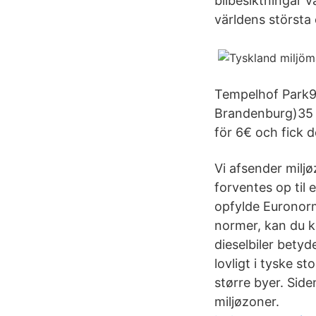
bilbesiktningar v
världens största
Tempelhof Park9 
Brandenburg)35 m
för 6€ och fick d
Vi afsender milj
forventes op til e
opfylde Euronorm
normer, kan du k
dieselbiler betyd
lovligt i tyske s
større byer. Side
miljøzoner.