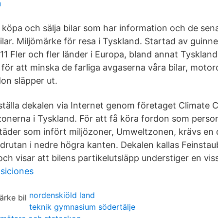
n
tt köpa och sälja bilar som har information och de se
ilar. Miljömärke för resa i Tyskland. Startad av guinn
 Fler och fler länder i Europa, bland annat Tyskland,
 för att minska de farliga avgaserna våra bilar, moto
on släpper ut.
tälla dekalen via Internet genom företaget Climate
özonerna i Tyskland. För att få köra fordon som personb
städer som infört miljözoner, Umweltzonen, krävs en
drutan i nedre högra kanten. Dekalen kallas Feinstaub
h visar att bilens partikelutsläpp understiger en viss
siciones
nordenskiöld land
teknik gymnasium södertälje