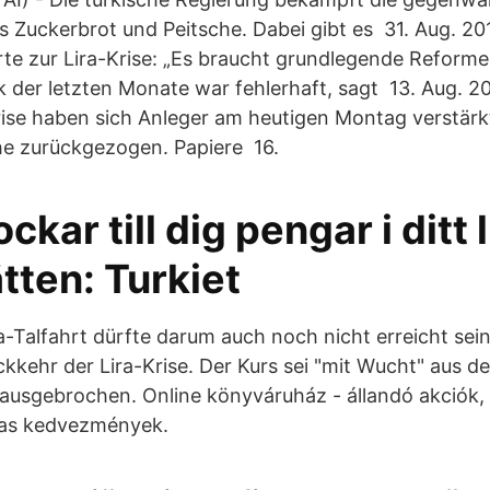
s Zuckerbrot und Peitsche. Dabei gibt es 31. Aug. 20
te zur Lira-Krise: „Es braucht grundlegende Reformen
ik der letzten Monate war fehlerhaft, sagt 13. Aug. 
rise haben sich Anleger am heutigen Montag verstärk
e zurückgezogen. Papiere 16.
ckar till dig pengar i ditt l
tten: Turkiet
a-Talfahrt dürfte darum auch noch nicht erreicht sein
ckkehr der Lira-Krise. Der Kurs sei "mit Wucht" aus d
ausgebrochen. Online könyváruház - állandó akciók, 
mas kedvezmények.