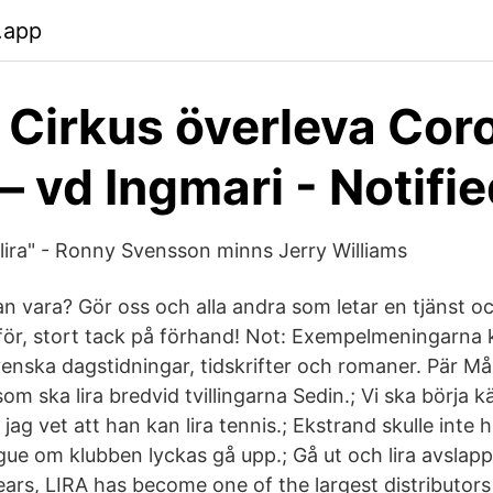
.app
 Cirkus överleva Cor
– vd Ingmari - Notifi
 lira" - Ronny Svensson minns Jerry Williams
n vara? Gör oss och alla andra som letar en tjänst oc
ör, stort tack på förhand! Not: Exempelmeningarna
enska dagstidningar, tidskrifter och romaner. Pär Må
m ska lira bredvid tvillingarna Sedin.; Vi ska börja 
ag vet att han kan lira tennis.; Ekstrand skulle inte
ague om klubben lyckas gå upp.; Gå ut och lira avslap
ears, LIRA has become one of the largest distributor