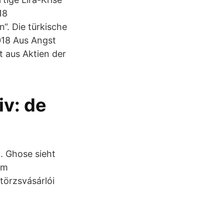
18
“. Die türkische
2018 Aus Angst
t aus Aktien der
iv: de
. Ghose sieht
em
törzsvásárlói