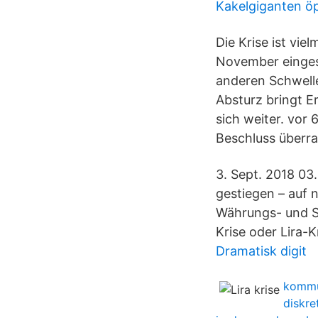
Kakelgiganten öp
Die Krise ist vi
November einges
anderen Schwellen
Absturz bringt E
sich weiter. vor
Beschluss überr
3. Sept. 2018 03.
gestiegen – auf n
Währungs- und Sc
Krise oder Lira-K
Dramatisk digit
kommu
diskre