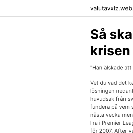
valutavxlz.web
Så ska
krisen 
"Han älskade att
Vet du vad det ka
lösningen nedanf
huvudsak från sv
fundera på vem so
nästa vecka men j
lira i Premier Le
för 2007. After y