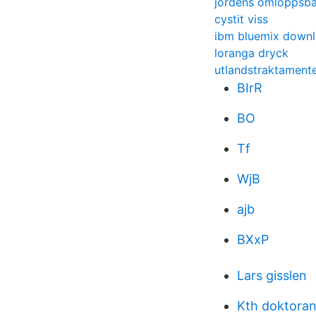
jordens omloppsba
cystit viss
ibm bluemix down
loranga dryck
utlandstraktament
BIrR
BO
Tf
WjB
ajb
BXxP
Lars gisslen
Kth doktoran