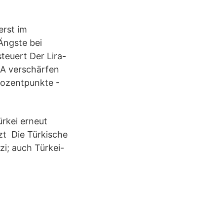
erst im
Ängste bei
steuert Der Lira-
SA verschärfen
rozentpunkte -
ürkei erneut
tzt Die Türkische
zi; auch Türkei-