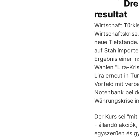
Dre
resultat
Wirtschaft Türkis
Wirtschaftskrise
neue Tiefstände.
auf Stahlimporte 
Ergebnis einer i
Wahlen "Lira-Kri
Lira erneut in T
Vorfeld mit verb
Notenbank bei d
Währungskrise i
Der Kurs sei "m
- állandó akciók
egyszerűen és gy