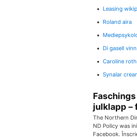
Leasing wikip
Roland aira
Mediepsykolo
Di gasell vin
Caroline roth
Synalar crea
Faschings
julklapp – 
The Northern Dim
ND Policy was in
Facebook. Înscrie