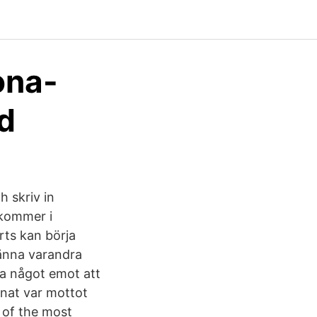
ona-
ed
h skriv in
 kommer i
rts kan börja
känna varandra
 ha något emot att
pnat var mottot
s of the most