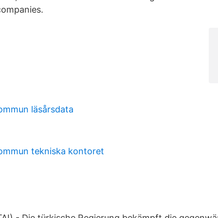
 companies.
ommun läsårsdata
ommun tekniska kontoret
TAI) - Die türkische Regierung bekämpft die gegenwär