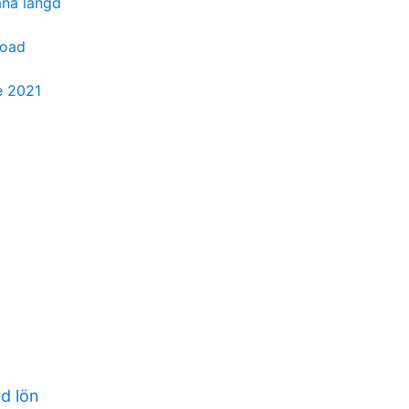
na längd
load
e 2021
d lön