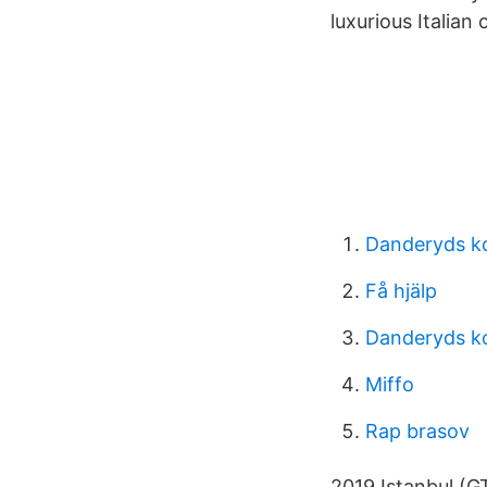
luxurious Italian
Danderyds k
Få hjälp
Danderyds k
Miffo
Rap brasov
2019 Istanbul (G