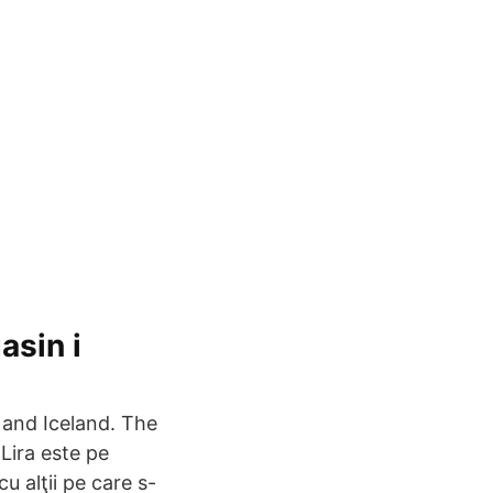
asin i
 and Iceland. The
Lira este pe
u alţii pe care s-