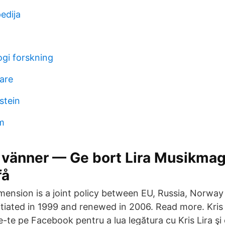
edija
gi forskning
nare
stein
m
 vänner — Ge bort Lira Musikmag
få
ension is a joint policy between EU, Russia, Norway
itiated in 1999 and renewed in 2006. Read more. Kris 
-te pe Facebook pentru a lua legătura cu Kris Lira şi c