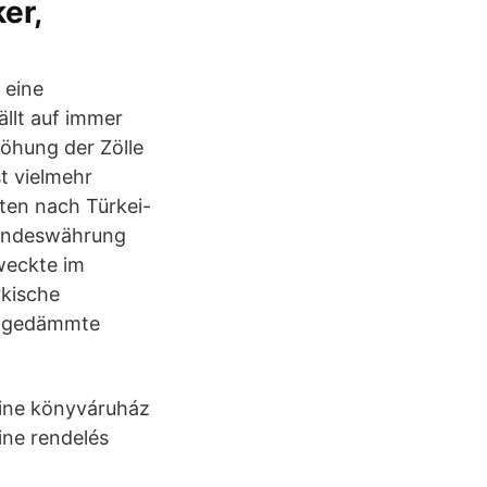
er,
 eine
ällt auf immer
öhung der Zölle
st vielmehr
hten nach Türkei-
Landeswährung
weckte im
rkische
ingedämmte
line könyváruház
ine rendelés