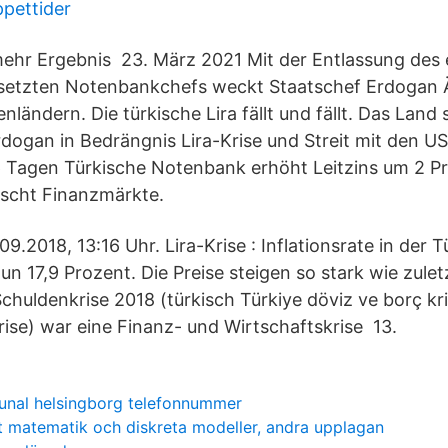
pettider
elmehr Ergebnis 23. März 2021 Mit der Entlassung des 
etzten Notenbankchefs weckt Staatschef Erdogan 
ländern. Die türkische Lira fällt und fällt. Das Land 
rdogan in Bedrängnis Lira-Krise und Streit mit den U
 6 Tagen Türkische Notenbank erhöht Leitzins um 2 P
ascht Finanzmärkte.
09.2018, 13:16 Uhr. Lira-Krise : Inflationsrate in der T
un 17,9 Prozent. Die Preise steigen so stark wie zule
huldenkrise 2018 (türkisch Türkiye döviz ve borç kri
rise) war eine Finanz- und Wirtschaftskrise 13.
nal helsingborg telefonnummer
t matematik och diskreta modeller, andra upplagan