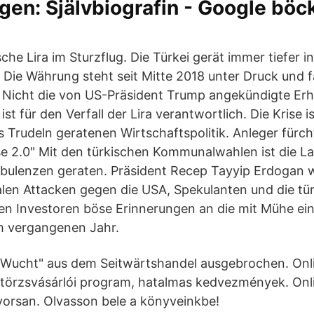
gen: Självbiografin - Google böck
che Lira im Sturzflug. Die Türkei gerät immer tiefer in
. Die Währung steht seit Mitte 2018 unter Druck und f
 Nicht die von US-Präsident Trump angekündigte Erh
ist für den Verfall der Lira verantwortlich. Die Krise i
ns Trudeln geratenen Wirtschaftspolitik. Anleger fürc
se 2.0" Mit den türkischen Kommunalwahlen ist die 
urbulenzen geraten. Präsident Recep Tayyip Erdogan 
alen Attacken gegen die USA, Spekulanten und die tü
en Investoren böse Erinnerungen an die mit Mühe e
m vergangenen Jahr.
it Wucht" aus dem Seitwärtshandel ausgebrochen. On
, törzsvásárlói program, hatalmas kedvezmények. Onl
orsan. Olvasson bele a könyveinkbe!