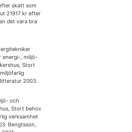
fter skatt som
ut 21917 kr efter
an det vara bra
ergitekniker
 energi-, miljö-
kershus, Stort
miljöfarlig
itteratur 2003.
ljö- och
shus, Stort behov
arlig verksamhet
003. Bengtsson,