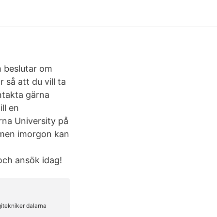
m beslutar om
så att du vill ta
ntakta gärna
ll en
rna University på
- men imorgon kan
 och ansök idag!