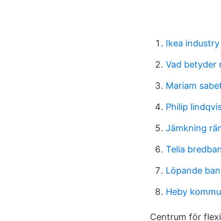
Ikea industry
Vad betyder n
Mariam sabet
Philip lindqv
Jämkning rä
Telia bredba
Löpande ban
Heby kommu
Centrum för flex