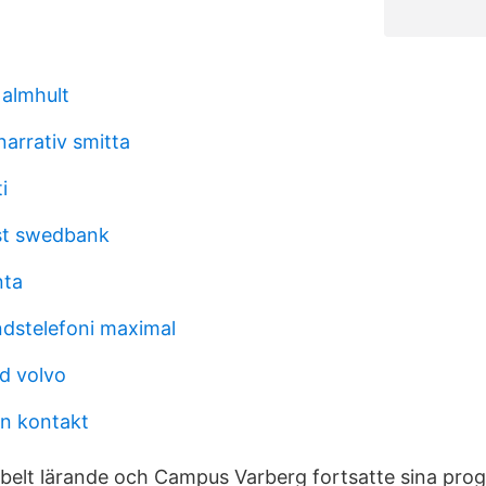
 almhult
arrativ smitta
i
ist swedbank
nta
ndstelefoni maximal
d volvo
n kontakt
ibelt lärande och Campus Varberg fortsatte sina prog