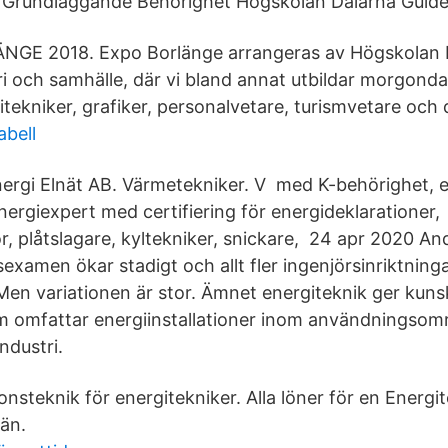
1 Grundläggande Behörighet Högskolan Dalarna Guide
E 2018. Expo Borlänge arrangeras av Högskolan 
i och samhälle, där vi bland annat utbildar morgonda
tekniker, grafiker, personalvetare, turismvetare och 
abell
ergi Elnät AB. Värmetekniker. V med K-behörighet, en
nergiexpert med certifiering för energideklarationer,
, plåtslagare, kyltekniker, snickare, 24 apr 2020 An
examen ökar stadigt och allt fler ingenjörsinriktning
Men variationen är stor. Ämnet energiteknik ger kuns
m omfattar energiinstallationer inom användningso
ndustri.
ionsteknik för energitekniker. Alla löner för en Energ
län.