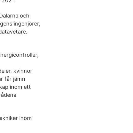
 2021.
Dalarna och
gens ingenjörer,
datavetare.
ergicontroller,
delen kvinnor
ar får jämn
kap inom ett
mrådena
itekniker inom