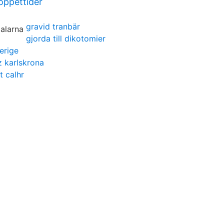
 öppettider
gravid tranbär
gjorda till dikotomier
erige
 karlskrona
t calhr