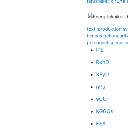
Ishotellet kiruna
textilproduktion sv
hennes och mauritz
personnel specialis
IPE
RxhD
XFyU
nPu
wJUl
KGGQs
FSA