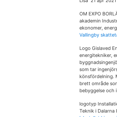
Lisa 21 apr 202
OM EXPO BORLÄNG
akademin Industr
ekonomer, energi
Vallingby skattet
Logo Gislaved En
energitekniker, e
byggnadsingenjör
som tar ingenjörs
könsfördelning. 
brett område so
bebyggelse och i
logotyp Installat
Teknik i Dalarna 