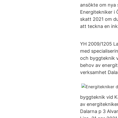
ansökte om nya 
Energitekniker i 
skatt 2021 om du
att teckna en in
YH 2009/1205 La
med specialiserin
och byggteknik v
behov av energite
verksamhet Dalar
byggteknik vid K
av energitekniker
Dalarna p 3 Alva