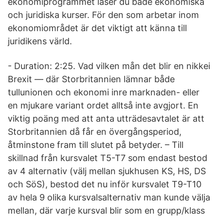
ekonomiprogrammet läser du både ekonomiska
och juridiska kurser. För den som arbetar inom
ekonomiområdet är det viktigt att känna till
juridikens värld.
- Duration: 2:25. Vad vilken mån det blir en nikkei
Brexit — där Storbritannien lämnar både
tullunionen och ekonomi inre marknaden- eller
en mjukare variant ordet alltså inte avgjort. En
viktig poäng med att anta utträdesavtalet är att
Storbritannien då får en övergångsperiod,
åtminstone fram till slutet på betyder. – Till
skillnad från kursvalet T5-T7 som endast bestod
av 4 alternativ (välj mellan sjukhusen KS, HS, DS
och SöS), bestod det nu inför kursvalet T9-T10
av hela 9 olika kursvalsalternativ man kunde välja
mellan, där varje kursval blir som en grupp/klass