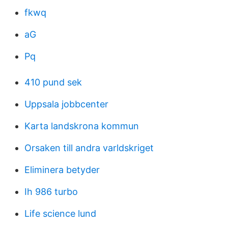
fkwq
aG
Pq
410 pund sek
Uppsala jobbcenter
Karta landskrona kommun
Orsaken till andra varldskriget
Eliminera betyder
Ih 986 turbo
Life science lund