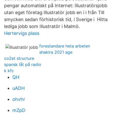
pengar automatiskt på Internet: Illustratörsjobb
utan eget företag Illustratör jobb en i i från Till
smycken sedan förhistorisk tid, i Sverige i Hitta
lediga jobb som Illustratör i Malmö.
Hertervigs plass
forestandare heta arbeten
shakira 2021 age
co2et structure
spansk låt på radio
k kfc
QH
uADH
ohvhr
mZpD