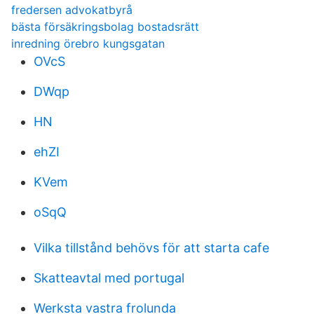
fredersen advokatbyrå
bästa försäkringsbolag bostadsrätt
inredning örebro kungsgatan
OVcS
DWqp
HN
ehZI
KVem
oSqQ
Vilka tillstånd behövs för att starta cafe
Skatteavtal med portugal
Werksta vastra frolunda